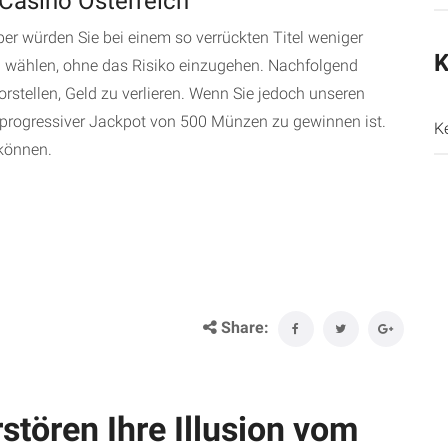
Casino Österreich
er würden Sie bei einem so verrückten Titel weniger
K
en wählen, ohne das Risiko einzugehen. Nachfolgend
rstellen, Geld zu verlieren. Wenn Sie jedoch unseren
t progressiver Jackpot von 500 Münzen zu gewinnen ist.
K
 können.
Share:
tören Ihre Illusion vom