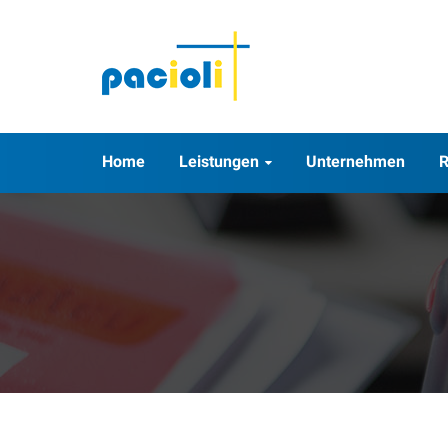
Home
Leistungen
Unternehmen
R