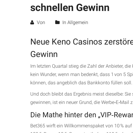
schnellen Gewinn
Von
In Allgemein
Neue Keno Casinos zerstören
Gewinn
Im letzten Quartal stieg die Zahl der Anbieter, di
kein Wunder, wenn man bedenkt, dass 1 von 5 Spie
können, das angeblich das Bankkonto füllen soll.
Und doch bleibt das Ergebnis meist dieselbe: Sie s
gewinnen, ist ein neuer Grund, die Werbe‑E‑Mail z
Die Mathe hinter den „VIP‑Rewa
Bet365 wirft ein Willkommenspaket von 10 % auf 