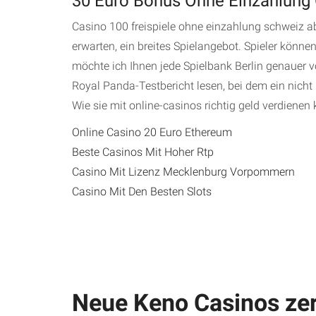
30 Euro Bonus Ohne Einzahlung 
Casino 100 freispiele ohne einzahlung schweiz ab
erwarten, ein breites Spielangebot. Spieler könn
möchte ich Ihnen jede Spielbank Berlin genauer vo
Royal Panda-Testbericht lesen, bei dem ein nich
Wie sie mit online-casinos richtig geld verdienen
Online Casino 20 Euro Ethereum
Beste Casinos Mit Hoher Rtp
Casino Mit Lizenz Mecklenburg Vorpommern
Casino Mit Den Besten Slots
Neue Keno Casinos zers