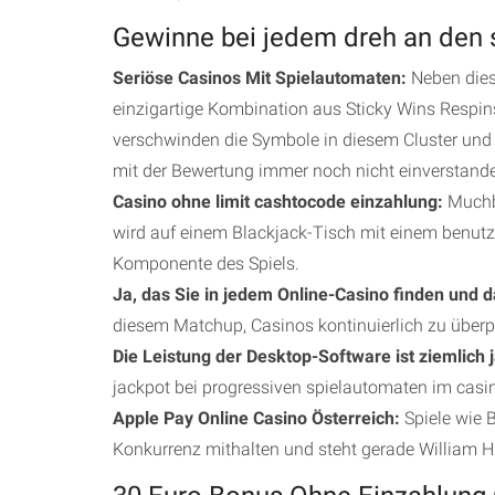
Gewinne bei jedem dreh an den 
Seriöse Casinos Mit Spielautomaten:
Neben diese
einzigartige Kombination aus Sticky Wins Respi
verschwinden die Symbole in diesem Cluster und n
mit der Bewertung immer noch nicht einverstande
Casino ohne limit cashtocode einzahlung:
Muchbe
wird auf einem Blackjack-Tisch mit einem benutzer
Komponente des Spiels.
Ja, das Sie in jedem Online-Casino finden und da
diesem Matchup, Casinos kontinuierlich zu überp
Die Leistung der Desktop-Software ist ziemlic
jackpot bei progressiven spielautomaten im casi
Apple Pay Online Casino Österreich:
Spiele wie 
Konkurrenz mithalten und steht gerade William Hil