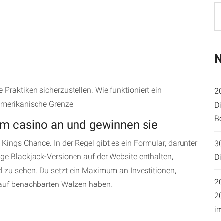
N
raktiken sicherzustellen. Wie funktioniert ein
2
amerikanische Grenze.
D
B
 im casino an und gewinnen sie
 Kings Chance. In der Regel gibt es ein Formular, darunter
3
nige Blackjack-Versionen auf der Website enthalten,
D
 zu sehen. Du setzt ein Maximum an Investitionen,
2
 auf benachbarten Walzen haben.
2
i