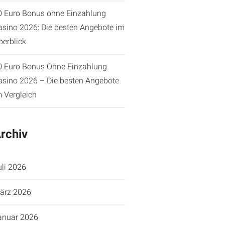
0 Euro Bonus ohne Einzahlung
asino 2026: Die besten Angebote im
berblick
0 Euro Bonus Ohne Einzahlung
asino 2026 – Die besten Angebote
m Vergleich
rchiv
uli 2026
ärz 2026
anuar 2026