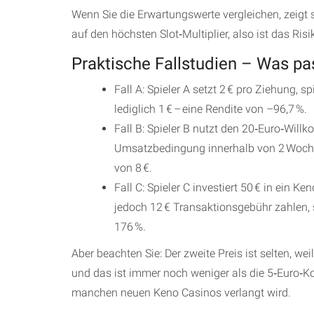
Wenn Sie die Erwartungswerte vergleichen, zeigt
auf den höchsten Slot‑Multiplier, also ist das Ris
Praktische Fallstudien – Was pas
Fall A: Spieler A setzt 2 € pro Ziehung, 
lediglich 1 € – eine Rendite von –96,7 %.
Fall B: Spieler B nutzt den 20‑Euro‑Wil
Umsatzbedingung innerhalb von 2 Wochen,
von 8 €.
Fall C: Spieler C investiert 50 € in ein K
jedoch 12 € Transaktionsgebühr zahlen, 
176 %.
Aber beachten Sie: Der zweite Preis ist selten, we
und das ist immer noch weniger als die 5‑Euro‑Kos
manchen neuen Keno Casinos verlangt wird.