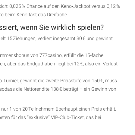
 sich: 0,025 % Chance auf den Keno‑Jackpot versus 0,12 %
iko beim Keno fast das Dreifache.
siert, wenn Sie wirklich spielen?
spielt 15 Ziehungen, verliert insgesamt 30 € und gewinnt
lkommensbonus von 777casino, erfüllt die 15‑fache
 aber das Endguthaben liegt bei 12 €, also ein Verlust
eno‑Turnier, gewinnt die zweite Preisstufe von 150 €, muss
sodass die Nettorendite 138 € beträgt – ein Gewinn von
il nur 1 von 20 Teilnehmern überhaupt einen Preis erhält,
ten für das “exklusive” VIP‑Club‑Ticket, das bei