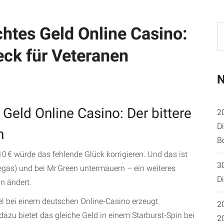
htes Geld Online Casino:
heck für Veteranen
N
eld Online Casino: Der bittere
2
D
n
B
10 € würde das fehlende Glück korrigieren. Und das ist
3
gas) und bei Mr Green untermauern – ein weiteres
D
ln ändert.
el bei einem deutschen Online‑Casino erzeugt
2
 dazu bietet das gleiche Geld in einem Starburst‑Spin bei
2