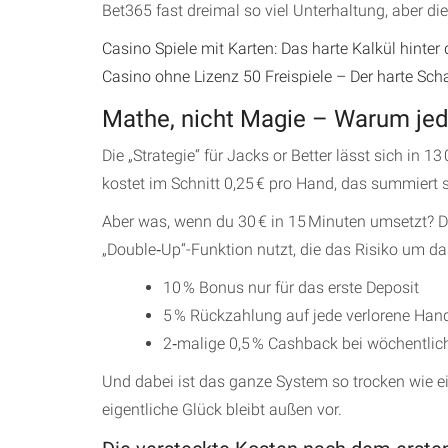
Bet365 fast dreimal so viel Unterhaltung, aber die
Casino Spiele mit Karten: Das harte Kalkül hinter
Casino ohne Lizenz 50 Freispiele – Der harte Sch
Mathe, nicht Magie – Warum jed
Die „Strategie“ für Jacks or Better lässt sich in 1
kostet im Schnitt 0,25 € pro Hand, das summiert 
Aber was, wenn du 30 € in 15 Minuten umsetzt? Da
„Double‑Up“-Funktion nutzt, die das Risiko um da
10 % Bonus nur für das erste Deposit
5 % Rückzahlung auf jede verlorene Ha
2‑malige 0,5 % Cashback bei wöchentli
Und dabei ist das ganze System so trocken wie e
eigentliche Glück bleibt außen vor.