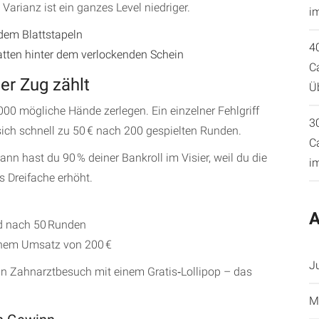
 Varianz ist ein ganzes Level niedriger.
i
 dem Blattstapeln
4
atten hinter dem verlockenden Schein
C
er Zug zählt
Ü
3 000 mögliche Hände zerlegen. Ein einzelner Fehlgriff
3
sich schnell zu 50 € nach 200 gespielten Runden.
C
nn hast du 90 % deiner Bankroll im Visier, weil du die
i
s Dreifache erhöht.
A
nd nach 50 Runden
chem Umsatz von 200 €
J
in Zahnarztbesuch mit einem Gratis‑Lollipop – das
M