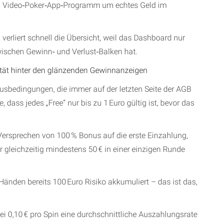
nem Video‑Poker‑App‑Programm um echtes Geld im
t, verliert schnell die Übersicht, weil das Dashboard nur
wischen Gewinn‑ und Verlust‑Balken hat.
lität hinter den glänzenden Gewinnanzeigen
usbedingungen, die immer auf der letzten Seite der AGB
e, dass jedes „Free“ nur bis zu 1 Euro gültig ist, bevor das
Versprechen von 100 % Bonus auf die erste Einzahlung,
ür gleichzeitig mindestens 50 € in einer einzigen Runde
0 Händen bereits 100 Euro Risiko akkumuliert – das ist das,
bei 0,10 € pro Spin eine durchschnittliche Auszahlungsrate