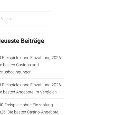
eueste Beiträge
0 Freispiele ohne Einzahlung 2026:
ie besten Casinos und
onusbedingungen
0 Freispiele ohne Einzahlung 2026:
ie besten Angebote im Vergleich
00 Freispiele ohne Einzahlung
026: Die besten Casino-Angebote