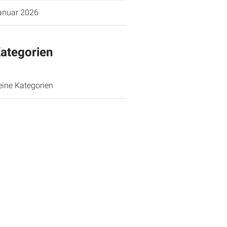
anuar 2026
ategorien
eine Kategorien