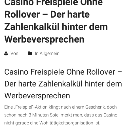
Casino Freispiele Ohne
Rollover – Der harte
Zahlenkalkül hinter dem
Werbeversprechen
Von
In Allgemein
Casino Freispiele Ohne Rollover –
Der harte Zahlenkalkül hinter dem
Werbeversprechen
Eine „Freispiel“-Aktion klingt nach einem Geschenk, doch
schon nach 3 Minuten Spiel merkt man, dass das Casino
nicht gerade eine Wohltätigkeitsorganisation ist.