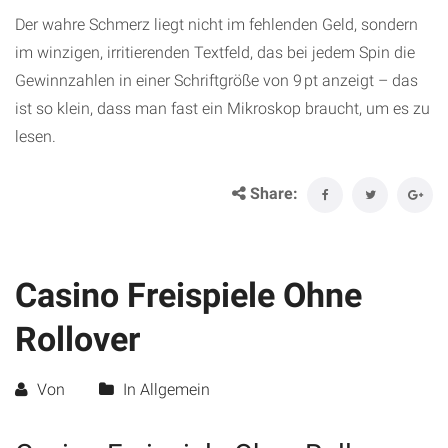
Der wahre Schmerz liegt nicht im fehlenden Geld, sondern
im winzigen, irritierenden Textfeld, das bei jedem Spin die
Gewinnzahlen in einer Schriftgröße von 9 pt anzeigt – das
ist so klein, dass man fast ein Mikroskop braucht, um es zu
lesen.
Share:
Casino Freispiele Ohne
Rollover
Von
In Allgemein