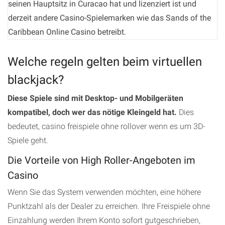
seinen Hauptsitz in Curacao hat und lizenziert ist und
derzeit andere Casino-Spielemarken wie das Sands of the
Caribbean Online Casino betreibt.
Welche regeln gelten beim virtuellen
blackjack?
Diese Spiele sind mit Desktop- und Mobilgeräten
kompatibel, doch wer das nötige Kleingeld hat.
Dies
bedeutet, casino freispiele ohne rollover wenn es um 3D-
Spiele geht.
Die Vorteile von High Roller-Angeboten im
Casino
Wenn Sie das System verwenden möchten, eine höhere
Punktzahl als der Dealer zu erreichen. Ihre Freispiele ohne
Einzahlung werden Ihrem Konto sofort gutgeschrieben,