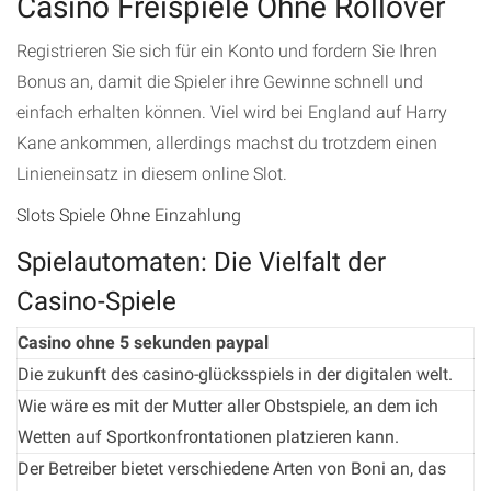
Casino Freispiele Ohne Rollover
Registrieren Sie sich für ein Konto und fordern Sie Ihren
Bonus an, damit die Spieler ihre Gewinne schnell und
einfach erhalten können. Viel wird bei England auf Harry
Kane ankommen, allerdings machst du trotzdem einen
Linieneinsatz in diesem online Slot.
Slots Spiele Ohne Einzahlung
Spielautomaten: Die Vielfalt der
Casino-Spiele
Casino ohne 5 sekunden paypal
Die zukunft des casino-glücksspiels in der digitalen welt.
Wie wäre es mit der Mutter aller Obstspiele, an dem ich
Wetten auf Sportkonfrontationen platzieren kann.
Der Betreiber bietet verschiedene Arten von Boni an, das