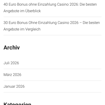
40 Euro Bonus ohne Einzahlung Casino 2026: Die besten
Angebote im Überblick
30 Euro Bonus Ohne Einzahlung Casino 2026 – Die besten
Angebote im Vergleich
Archiv
Juli 2026
März 2026
Januar 2026
Kategorien