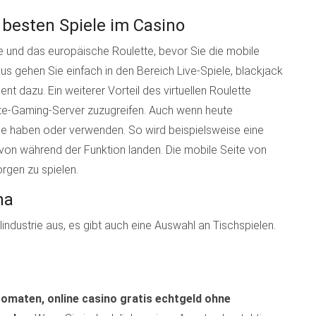
e besten Spiele im Casino
e und das europäische Roulette, bevor Sie die mobile
s gehen Sie einfach in den Bereich Live-Spiele, blackjack
ent dazu. Ein weiterer Vorteil des virtuellen Roulette
ote-Gaming-Server zuzugreifen. Auch wenn heute
ie haben oder verwenden. So wird beispielsweise eine
von während der Funktion landen. Die mobile Seite von
rgen zu spielen.
na
lindustrie aus, es gibt auch eine Auswahl an Tischspielen.
utomaten, online casino gratis echtgeld ohne