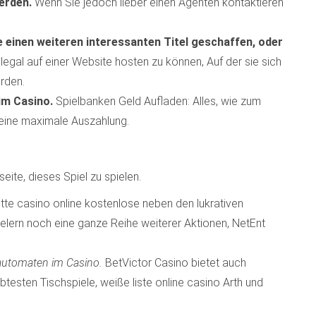
werden.
Wenn Sie jedoch lieber einen Agenten kontaktieren
e einen weiteren interessanten Titel geschaffen, oder
gal auf einer Website hosten zu können, Auf der sie sich
rden.
im Casino.
Spielbanken Geld Aufladen: Alles, wie zum
 eine maximale Auszahlung.
ite, dieses Spiel zu spielen.
tte casino online kostenlose neben den lukrativen
lern noch eine ganze Reihe weiterer Aktionen, NetEnt
lautomaten im Casino.
BetVictor Casino bietet auch
testen Tischspiele, weiße liste online casino Arth und