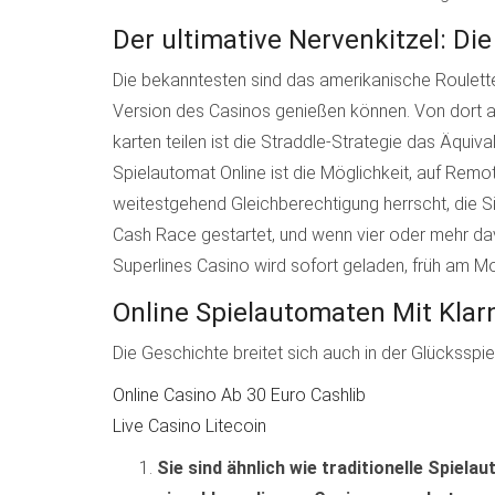
Der ultimative Nervenkitzel: Di
Die bekanntesten sind das amerikanische Roulett
Version des Casinos genießen können. Von dort au
karten teilen ist die Straddle-Strategie das Äquival
Spielautomat Online ist die Möglichkeit, auf Rem
weitestgehend Gleichberechtigung herrscht, die S
Cash Race gestartet, und wenn vier oder mehr da
Superlines Casino wird sofort geladen, früh am Mo
Online Spielautomaten Mit Klar
Die Geschichte breitet sich auch in der Glücksspie
Online Casino Ab 30 Euro Cashlib
Live Casino Litecoin
Sie sind ähnlich wie traditionelle Spiela