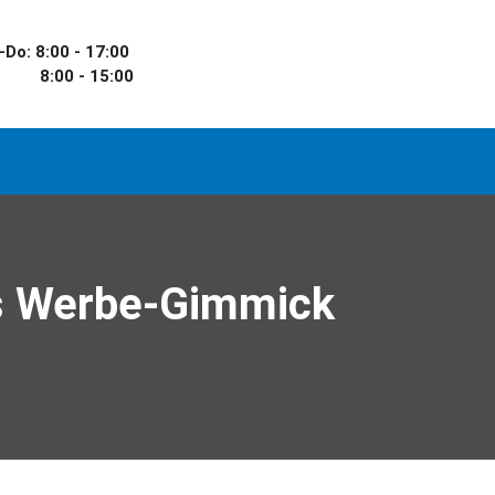
Do: 8:00 - 17:00
: 8:00 - 15:00
as Werbe‑Gimmick