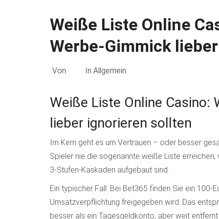
Weiße Liste Online Ca
Werbe‑Gimmick lieber 
Von
In Allgemein
Weiße Liste Online Casino
lieber ignorieren sollten
Im Kern geht es um Vertrauen – oder besser gesa
Spieler nie die sogenannte weiße Liste erreichen,
3‑Stufen‑Kaskaden aufgebaut sind.
Ein typischer Fall: Bei Bet365 finden Sie ein 100‑
Umsatzverpflichtung freigegeben wird. Das entspri
besser als ein Tagesgeldkonto, aber weit entfernt