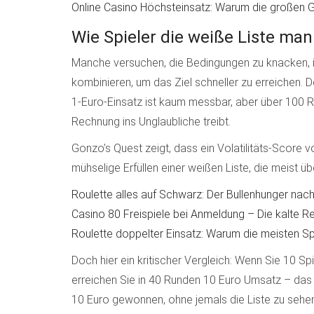
Online Casino Höchsteinsatz: Warum die großen Ge
Wie Spieler die weiße Liste man
Manche versuchen, die Bedingungen zu knacken, i
kombinieren, um das Ziel schneller zu erreichen. 
1‑Euro‑Einsatz ist kaum messbar, aber über 100 R
Rechnung ins Unglaubliche treibt.
Gonzo’s Quest zeigt, dass ein Volatilitäts‑Score 
mühselige Erfüllen einer weißen Liste, die meist üb
Roulette alles auf Schwarz: Der Bullenhunger nac
Casino 80 Freispiele bei Anmeldung – Die kalte R
Roulette doppelter Einsatz: Warum die meisten Spi
Doch hier ein kritischer Vergleich: Wenn Sie 10 Spi
erreichen Sie in 40 Runden 10 Euro Umsatz – das r
10 Euro gewonnen, ohne jemals die Liste zu sehen