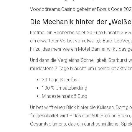
Voododreams Casino geheimer Bonus Code 2026: De
Die Mechanik hinter der „Weiße
Erstmal ein Rechenbeispiel: 20 Euro Einsatz, 35‑%
ein erwarteter Verlust von etwa 5,5 Euro. LeoVega
hinzu, das mehr wie ein Motel‑Banner wirkt, das 
Und dann die Vergleichs‑Schnelligkeit: Starburst w
mindestens 7 Tage braucht, um überhaupt aktiviert
30 Tage Sperrfrist
100 % Umsatzbindung
Mindesteinsatz 5 Euro
Unibet wirft einen Blick hinter die Kulissen: Dort g
freigeschaltet wird – das sind 600 Euro an Risik
Gesamtvolumens, das ein durchschnittlicher Spiel