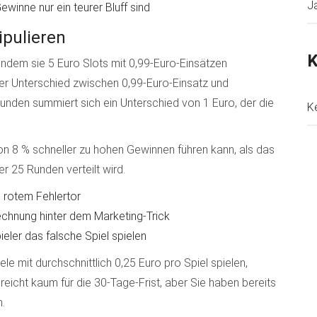
J
winne nur ein teurer Bluff sind
ipulieren
K
ndem sie 5 Euro Slots mit 0,99‑Euro‑Einsätzen
Der Unterschied zwischen 0,99‑Euro‑Einsatz und
unden summiert sich ein Unterschied von 1 Euro, der die
K
von 8 % schneller zu hohen Gewinnen führen kann, als das
er 25 Runden verteilt wird.
h rotem Fehlertor
echnung hinter dem Marketing‑Trick
eler das falsche Spiel spielen
ele mit durchschnittlich 0,25 Euro pro Spiel spielen,
eicht kaum für die 30‑Tage‑Frist, aber Sie haben bereits
.