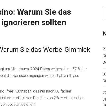
sino: Warum Sie das
ignorieren sollten
N
: Warum Sie das Werbe‑Gimmick
2
D
B
gt um Misstrauen. 2024‑Daten zeigen, dass 57 % der
3
 weil die Bonusbedingungen wie ein Labyrinth aus
D
Euro „free“‑Guthaben, das nur nach 50‑facher
2
cht einer effektiven Rendite von 2 % – ein bisschen
D
 von „Kostenlosigkeit“.
Ü