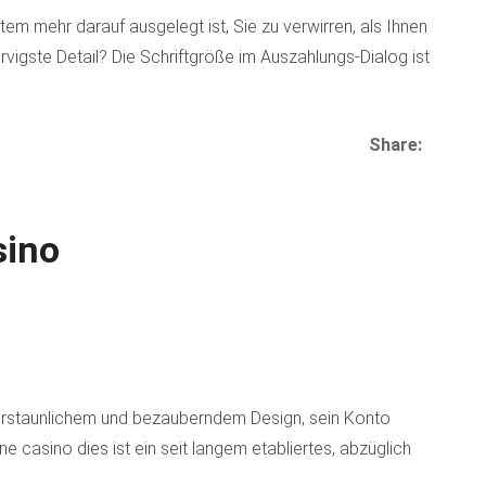
tem mehr darauf ausgelegt ist, Sie zu verwirren, als Ihnen
rvigste Detail? Die Schriftgröße im Auszahlungs‑Dialog ist
Share:
sino
t erstaunlichem und bezauberndem Design, sein Konto
ne casino dies ist ein seit langem etabliertes, abzüglich